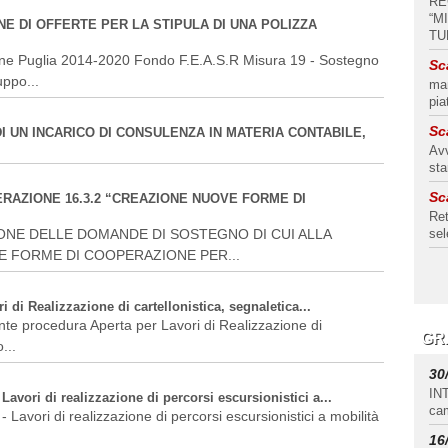
RE
“M
E DI OFFERTE PER LA STIPULA DI UNA POLIZZA
TU
ne Puglia 2014-2020 Fondo F.E.A.S.R Misura 19 - Sostegno
Sc
ppo...
man
pia
Sc
I UN INCARICO DI CONSULENZA IN MATERIA CONTABILE,
Avv
st
Sc
RAZIONE 16.3.2 “CREAZIONE NUOVE FORME DI
Ret
ONE DELLE DOMANDE DI SOSTEGNO DI CUI ALLA
sel
E FORME DI COOPERAZIONE PER...
di Realizzazione di cartellonistica, segnaletica...
ante procedura Aperta per Lavori di Realizzazione di
GR
...
30
IN
vori di realizzazione di percorsi escursionistici a...
cam
avori di realizzazione di percorsi escursionistici a mobilità
16