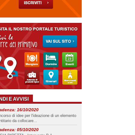
DI E AVVISI
adenza:
16/10/2020
corso di idee per l'ideazione di un elemento
ntitario da collocare...
adenza:
05/10/2020