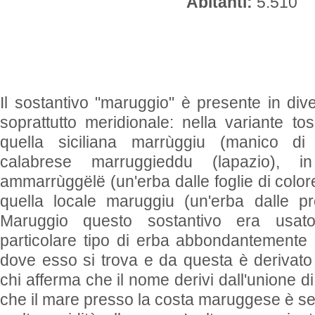
Abitanti:
5.510
Il sostantivo "maruggio" è presente in diversi
soprattutto meridionale: nella variante t
quella siciliana marrùggiu (manico di
calabrese marruggieddu (lapazio), in
ammarrùggëlë (un'erba dalle foglie di color
quella locale maruggiu (un'erba dalle pro
Maruggio questo sostantivo era usat
particolare tipo di erba abbondantemente 
dove esso si trova e da questa è derivato
chi afferma che il nome derivi dall'unione d
che il mare presso la costa maruggese è s