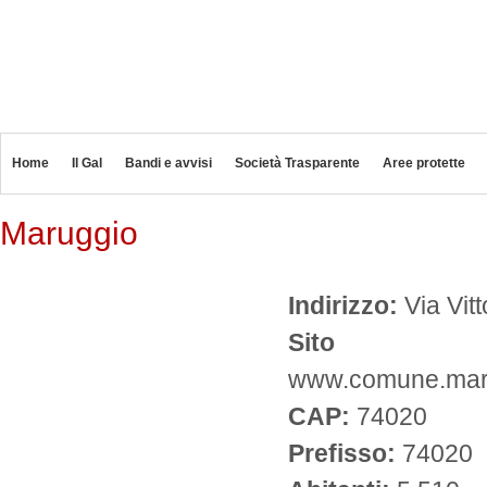
Home
Il Gal
Bandi e avvisi
Società Trasparente
Aree protette
Maruggio
Indirizzo:
Via Vit
Sito
www.comune.marug
CAP:
74020
Prefisso:
74020