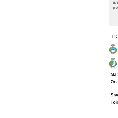
INT
pro
I 
Man
Ori
Sa
Torr