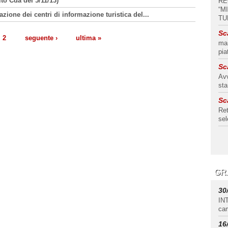
to Cda del 5/11/13)
RE
“M
zione dei centri di informazione turistica del...
TU
Sc
2
seguente ›
ultima »
man
pia
Sc
Avv
st
Sc
Ret
sel
GR
30
IN
cam
16