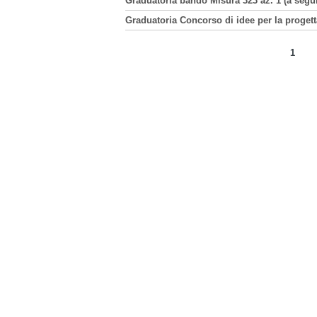
Graduatoria bando Misura 323 az. 1 (a segui
Graduatoria Concorso di idee per la progetta
1